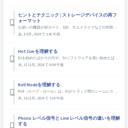
ヒントとテクニック | ストレージデバイスの再フ
ォーマット
お使いの機器がSDカード、SSD、サムドライブなどの外部ストレージデバイスとの互換性を備えている場合、お使いのハードウェアで最適なパフォーマンスを確保するために、これらのデバイスを正しいファイルシステムアーキテクチャにフォーマットすることが不可欠です。このチュートリアルでは、WindowsとMacOSでこれを行...
金, 6 9月, 2024 で 2:41 午前
Hot Cue を理解する
DJを始めたばかりの方や、DJソフトウェアを使い始めたばかりの方は、「Hot Cue」という言葉を目にし、どういう意味だろうと思ったことがあるかもしれません。この記事では、Hot Cue とは何か、またHot Cue を使ってどのようにDJセットを盛り上げることができるかを説明します。 Hot Cue ...
水, 13 11月, 2024 で 6:04 午後
Roll Modeを理解する
Roll（ループ・ロール）は、DJがトラック間のシームレスでダイナミックなトランジションを作るために使うポピュラーなテクニックです。曲の特定のセクションをループさせ、ループの長さを操作してローリング効果を生み出します。ここでは、DJプレイにおけるループ・ロールについてご紹介します： Roll Mode ...
木, 14 11月, 2024 で 3:10 午前
Phono レベル信号と Line レベル信号の違いを理解
する