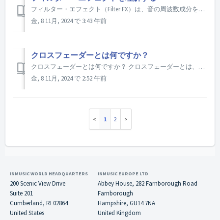
フィルター・エフェクト（Filter FX）は、音の周波数成分を変化させるオーディオ処理の一種です。音楽制作、サウンドデザイン、オーディオエンジニアリングにおいて、サウンドの音色や特徴を形成し、操作するためによく使われます。ここでは、フィルター・エフェクトについて理解するためのいくつかのポイントを説明します： ...
金, 8 11月, 2024 で 3:43 午前
クロスフェーダーとは何ですか？
クロスフェーダーとは何ですか？ クロスフェーダーとは、DJが2つのオーディオ信号の間をフェードさせるためのDJミキサーのコントロールです。 通常、異なるトラック間をスムーズに移行したり、曲の異なる要素をブレンドするために使われます。 DJはどのように使っているのですか？ DJはクロスフ...
金, 8 11月, 2024 で 2:52 午前
1
2
INMUSIC WORLD HEADQUARTERS
INMUSIC EUROPE LTD
200 Scenic View Drive
Abbey House, 282 Farnborough Road
Suite 201
Farnborough
Cumberland, RI 02864
Hampshire, GU14 7NA
United States
United Kingdom