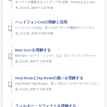
オーディオ機器をセットアップする際、Phono入力とLine入力の違いを理解することは非常に重要です。 この知識は、最適な音質を保ち、機器の損傷を防ぐのに役立ちます。 ここでは、両者の主な違いを説明します： 1. 信号レベル Lineインプットは、CD プレーヤー、テープデッキ、オー ディオインタ...
木, 14 11月, 2024 で 2:23 午前
ヘッドフォンCUEの理解と活用
ヘッドフォンCueは、多くのオーディオ機器やソフトウェアアプリケーションに搭載されている機能で、特定のオーディオチャンネルやトラックを、メイン出力から再生する前に聴くことができます。これは、DJ、ミュージシャン、オーディオ・エンジニアが、次のトラックやオーディオ信号を、観客や他の演奏者に聞かれることなくプレビュ...
水, 13 11月, 2024 で 6:05 午後
Beat Syncを理解する
Beat Sync（ビート・シンク）とは、DJソフトウェアやハードウェアに搭載されている機能で、2つ以上のトラックのテンポを自動的に同期させ、DJが曲間をシームレスにミックスしたり、トランジションしたりすることを容易にします。Beat Sync について理解するためのポイントをいくつかご紹介します： ...
金, 8 11月, 2024 で 3:58 午前
Vinyl ModeとSlip Modeの違いを理解する
Vinyl ModeとSlip Modeは、多くのDJコントローラーやソフトウェアに搭載されている2つの重要な機能です。この2つの違いを理解することで、機材を最大限に活用し、DJプレイをより楽しむことができます。ここでは、Vinyl ModeとSlip Modeの主な違いを説明します： Vinyl...
金, 8 11月, 2024 で 3:43 午前
フィルター・エフェクトを理解する