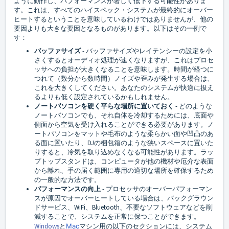
ように動作し、パフォーマンスが著しく低下する可能性がありま
す。これは、すべてのハイスペック・システムが最終的にオーバー
ヒートするということを意味しているわけではありませんが、他の
要因よりも大きな要因となるものがあります。以下はその一例で
す：
バッファサイズ
- バッファサイズやレイテンシーの設定を小
さくするとオーディオ処理が速くなりますが、これはプロセ
ッサへの負担が大きくなることを意味します。時間が経つに
つれて（数分から数時間）ノイズや歪みが発生する場合は、
これを大きくしてください。あなたのシステムが快適に扱え
るよりも低く設定されているかもしれません。
ノートパソコンを硬く平らな場所に置いておく
- どのような
ノートパソコンでも、それ自体を冷却するためには、底面や
側面から空気を受け入れることができる必要があります。ノ
ートパソコンをマットや毛布のような柔らかい面や凹凸のあ
る面に置いたり、DJの梱包箱のような狭いスペースに置いた
りすると、冷気を取り込めなくなる可能性があります。ラッ
プトップスタンドは、コンピュータが他の機材や厄介な表面
から離れ、手の届く範囲に専用の適切な場所を確保するため
の一般的な方法です。
パフォーマンスの向上
- プロセッサのオーバーパフォーマン
スが原因でオーバーヒートしている場合は、バックグラウン
ドサービス、WiFi、Bluetooth、不要なソフトウェアなどを削
減することで、システムを正常に保つことができます。
Windows
と
Mac
マシン用の以下のセクションには、システム