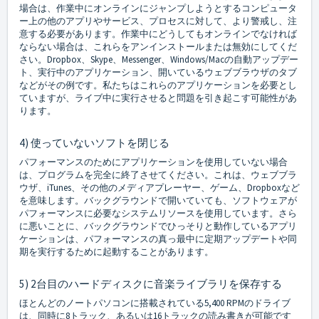
場合は、作業中にオンラインにジャンプしようとするコンピュータ
ー上の他のアプリやサービス、プロセスに対して、より警戒し、注
意する必要があります。作業中にどうしてもオンラインでなければ
ならない場合は、これらをアンインストールまたは無効にしてくだ
さい。Dropbox、Skype、Messenger、Windows/Macの自動アップデー
ト、実行中のアプリケーション、開いているウェブブラウザのタブ
などがその例です。私たちはこれらのアプリケーションを必要とし
ていますが、ライブ中に実行させると問題を引き起こす可能性があ
ります。
4) 使っていないソフトを閉じる
パフォーマンスのためにアプリケーションを使用していない場合
は、プログラムを完全に終了させてください。これは、ウェブブラ
ウザ、iTunes、その他のメディアプレーヤー、ゲーム、Dropboxなど
を意味します。バックグラウンドで開いていても、ソフトウェアが
パフォーマンスに必要なシステムリソースを使用しています。さら
に悪いことに、バックグラウンドでひっそりと動作しているアプリ
ケーションは、パフォーマンスの真っ最中に定期アップデートや同
期を実行するために起動することがあります。
5) 2台目のハードディスクに音楽ライブラリを保存する
ほとんどのノートパソコンに搭載されている5,400 RPMのドライブ
は、同時に8トラック、あるいは16トラックの読み書きが可能です