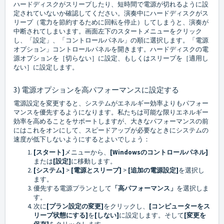
ハードディスクがスリープしたり、短時間で電源が切れるように設
定されていないか確認してください。演奏中にハードディスクがス
リープ（電力を節約するために回転を停止）してしまうと、演奏が
中断されてしまいます。画面左下のスタートメニューをクリック
し、「設定」、「コントロールパネル」の順に選択します。「電源
オプション」コントロールパネルを開きます。ハードディスクの電
源オプションを［切らない］に設定、もしくはスリープを［適用し
ない］に設定します。
3) 電源オプションを高パフォーマンスに設定する
電源設定を変更すると、システムがエネルギー効率よりもパフォー
マンスを優先するようになります。私たちは可能な限りエネルギー
効率を高めることをサポートしますが、大きなパフォーマンスの前
にはこれをオンにして、スピードアップが必要なときにシステムの
速度が低下しないようにするとよいでしょう：
[スタート]
メニューから、
[Windowsのコントロールパネル]
または
[
設定]
に移動します。
[システム]
>
[電源とスリープ]
>
[追加の電源設定]
を選択し
ます。
優先する電源プランとして
「高パフォーマンス」
を選択しま
す。
次に
[プラン設定の変更]
をクリックし、
[コンピューターをス
リープ状態にする]
を
[しない]
に設定します。そして
[変更を