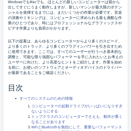
WindowsでもMacでも、ほとんどの新しいコンピューターは箱から
出してすぐにうまく動作しますが、新しいマシンが最大限のポテン
シャルを発揮するまでには、まだいくつかの作業が必要です。音楽
の演奏やミキシングは、コンピューターに求められる最も過酷な作
業のひとつであり、時にはプロフェッショナルなグラフィックスや
ビデオ作業よりも負荷がかかります。
以下の提案は、あらゆるコンピューターからより多くのスピード、
より多くのトラック、より多くのプラグインパワーを引き出すため
に使用できます。ここでは、すべてのユーザーが行うべき基本的な
調整と、可能な限り強固なパフォーマ ーを手に入れたいとお考えの
ユーザーに向けた、より高度なヒントをご紹介します。作業を始め
る前に、お使いのソフトウェアとオーディオデバイスのドライバー
が最新であることをご確認ください。
目次
すべてのシステムのための情報
コンピューターの起動ドライブがいっぱいになりすぎ
ないようにする
トップクラスのコンピューターでさえも、動作が重く
なることがあります
WiFiとBluetoothを無効にして、重要なパフォーマンス