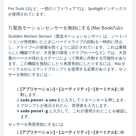
Pro Tools 12など、一部のソフトウェアでは、Spotlightインデックス
が使用されています。
7) 緊急モーションセンサーを無効にする (Mac Bookのみ)
Sudden Motion Sensor
（緊急モーションセンサー）は、ノートパ
ソコンが突然動いたときにハードドライブの回転を一時的に停止
し、ドライブへの損傷を防ぐように設計されています。これは素晴
らしい機能ですが、大音量の環境（クラブやバーなど）では、大音
量のベースや揺れるステージによって簡単に作動する可能性があり
ます。この機能を無効にしたり再度有効にしたりするには、Macタ
ーミナルからコマンドプロンプトを使用する必要があります。セン
サーを無効にするには：
[アプリケーション]
>
[ユーティリティ]
>
[ターミナル]
に移
動します。
sudo pmset -a sms 1
と入力してリターンキーを押します。
プロンプトが表示されたら、管理者を入力します。
sudo pmset -g
と入力して、これが適用されたことを確認し
ます。
センサーを再度有効にするには
[アプリケーション]
>
[ユーティリティ]
>
[ターミナル]
に移