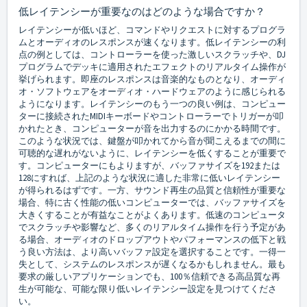
低レイテンシーが重要なのはどのような場合ですか？
レイテンシーが低いほど、コマンドやリクエストに対するプログラ
ムとオーディオのレスポンスが速くなります。低レイテンシーの利
点の例としては、コントローラーを使った激しいスクラッチや、DJ
プログラムでデッキに適用されたエフェクトのリアルタイム操作が
挙げられます。即座のレスポンスは音楽的なものとなり、オーディ
オ・ソフトウェアをオーディオ・ハードウェアのように感じられる
ようになります。レイテンシーのもう一つの良い例は、コンピュー
ターに接続されたMIDIキーボードやコントローラーでトリガーが叩
かれたとき、コンピューターが音を出力するのにかかる時間です。
このような状況では、鍵盤が叩かれてから音が聞こえるまでの間に
可聴的な遅れがないように、レイテンシーを低くすることが重要で
す。コンピューターにもよりますが、バッファサイズを192または
128にすれば、上記のような状況に適した非常に低いレイテンシー
が得られるはずです。一方、サウンド再生の品質と信頼性が重要な
場合、特に古く性能の低いコンピューターでは、バッファサイズを
大きくすることが有益なことがよくあります。低速のコンピュータ
でスクラッチや影響など、多くのリアルタイム操作を行う予定があ
る場合、オーディオのドロップアウトやパフォーマンスの低下と戦
う良い方法は、より高いバッファ設定を選択することです。一得一
失として、システムのレスポンスが遅くなるかもしれません。最も
要求の厳しいアプリケーションでも、100％信頼できる高品質な再
生が可能な、可能な限り低いレイテンシー設定を見つけてくださ
い。