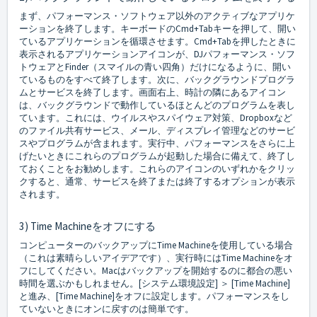
まず、パフォーマンス・ソフトウェア以外のアクティブなアプリケ
ーションを終了します。キーボードのCmd+Tabキーを押して、開い
ているアプリケーションを循環させます。Cmd+Tabを押したときに
表示されるアプリケーションアイコンが、DJパフォーマンス・ソフ
トウェアとFinder（スマイルの青い四角）だけになるように、開い
ているものをすべて終了します。次に、バックグラウンドプログラ
ムとサービスを終了します。画面右上、時計の隣にあるアイコン
は、バックグラウンドで動作しているほとんどのプログラムを表し
ています。これには、ウイルスやスパイウェア対策、Dropboxなど
のファイル共有サービス、メール、ディスプレイ管理などのサービ
スやプログラムが含まれます。実行中、パフォーマンスをさらに上
げたいときにこれらのプログラムが起動した場合に備えて、終了し
ておくことをお勧めします。これらのアイコンのいずれかをクリッ
クすると、通常、サービスを終了または終了するオプションが表示
されます。
3) Time Machineをオフにする
コンピューターのバックアップにTime Machineを使用している場合
（これは素晴らしいアイデアです）、実行時にはTime Machineをオ
フにしてください。Macはバックアップを開始するのに都合の悪い
時間を選ぶかもしれません。[システム環境設定] ＞ [Time Machine]
と進み、[Time Machine]をオフに設定します。パフォーマンスをし
ていないときにオンに戻すのは簡単です。