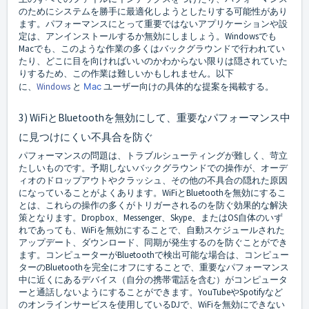
のためにシステムを勝手に最適化しようとしたりする可能性があり
ます。パフォーマンスにとって重要ではないアプリケーションや設
定は、アンインストールするか無効にしましょう。Windowsでも
Macでも、このような作業の多くはバックグラウンドで行われてい
たり、どこに目を向ければいいのかわからない限りは隠されていた
りするため、この作業は難しいかもしれません。以下
に、
Windows
と
Mac
ユーザー向けの具体的な提案を掲載する。
3) WiFiとBluetoothを無効にして、重要なパフォーマンス中
に見つけにくい不具合を防ぐ
パフォーマンスの問題は、トラブルシューティングが難しく、苛立
たしいものです。予期しないバックグラウンドでの操作が、オーデ
ィオのドロップアウトやクラッシュ、その他の不具合の隠れた原因
になっていることがよくあります。WiFiとBluetoothを無効にするこ
とは、これらの操作の多くがトリガーされるのを防ぐ効果的な解決
策となります。Dropbox、Messenger、Skype、またはOS自体のいず
れであっても、WiFiを無効にすることで、自動スケジュールされた
アップデート、ダウンロード、同期が発生するのを防ぐことができ
ます。コンピューターがBluetoothで検出可能な場合は、コンピュー
ターのBluetoothを完全にオフにすることで、重要なパフォーマンス
中に近くにあるデバイス（自分の携帯電話を含む）がコンピュータ
ーと通話しないようにすることができます。YouTubeやSpotifyなど
のオンラインサービスを使用しているDJで、WiFiを無効にできない