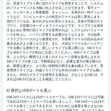
が、音楽ライブラリ用に別のドライブを用意することで、システム
のパフォーマンスを大幅に向上させることができます。電子メー
ル、インターネット検索履歴、キャッシュ、非表示の一時ディレク
トリなど、コンピューター上の特定のファイルは常に変化します。
他のファイルは、多かれ少なかれ変わりません。音楽や写真のライ
ブラリ、大容量のオーディオファイルなどです。ライブラリを保存
するために専用の別ドライブを使用すれば、システムのパフォーマ
ンスが向上し、ハードに作業する必要がなくなります。その結果、
ドライブスペースがより最適化され、大容量ファイルの読み込みや
書き込みがより速くなります。また、大切なファイルをバックアッ
プする際にも便利です。新しいドライブを選ぶ際には、SSDドライ
ブとHDDドライブの利点に注意してください。HDDドライブは通
常、より少ない費用でより多くのストレージ容量を提供しますが、
SSDドライブの多くは、可動部品がなく、必要な電力が最小限のた
め、顕著な速さと、より高い信頼性の両方を兼ね備えています。音
楽専用ドライブは、内蔵ドライブでも外付けUSBドライブでも構い
ません。外付けドライブを使用する場合は、少なくともUSB 2.0、で
きればUSB 3.0であることを確認してください。
6) 適切なUSBポートを選ぶ
USB 3.0デバイスには3.0ポートとケーブル、USB 2.0デバイスには可能
であれば2.0ポートとケーブルを使いましょう。USB 3.0ポートは2.0デ
バイスを扱うことができますが、そのためには速度を落とさなけれ
ばなりません。2.0ポートと3.0デバイスも同様です。デバイスとポー