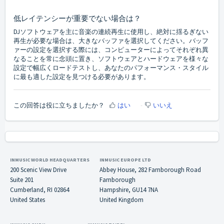
低レイテンシーが重要でない場合は？
DJソフトウェアを主に音楽の連続再生に使用し、絶対に揺るぎない
再生が必要な場合は、大きなバッファを選択してください。バッフ
ァーの設定を選択する際には、コンピューターによってそれぞれ異
なることを常に念頭に置き、ソフトウェアとハードウェアを様々な
設定で幅広くロードテストし、あなたのパフォーマンス・スタイル
に最も適した設定を見つける必要があります。
この回答は役に立ちましたか？
はい
いいえ
INMUSIC WORLD HEADQUARTERS
INMUSIC EUROPE LTD
200 Scenic View Drive
Abbey House, 282 Farnborough Road
Suite 201
Farnborough
Cumberland, RI 02864
Hampshire, GU14 7NA
United States
United Kingdom