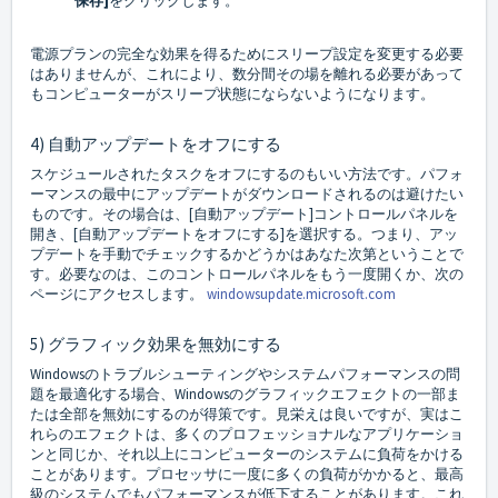
保存]
をクリックします。
電源プランの完全な効果を得るためにスリープ設定を変更する必要
はありませんが、これにより、数分間その場を離れる必要があって
もコンピューターがスリープ状態にならないようになります。
4) 自動アップデートをオフにする
スケジュールされたタスクをオフにするのもいい方法です。パフォ
ーマンスの最中にアップデートがダウンロードされるのは避けたい
ものです。その場合は、[自動アップデート]コントロールパネルを
開き、[自動アップデートをオフにする]を選択する。つまり、アッ
プデートを手動でチェックするかどうかはあなた次第ということで
す。必要なのは、このコントロールパネルをもう一度開くか、次の
ページにアクセスします。
windowsupdate.microsoft.com
5) グラフィック効果を無効にする
Windowsのトラブルシューティングやシステムパフォーマンスの問
題を最適化する場合、Windowsのグラフィックエフェクトの一部ま
たは全部を無効にするのが得策です。見栄えは良いですが、実はこ
れらのエフェクトは、多くのプロフェッショナルなアプリケーショ
ンと同じか、それ以上にコンピューターのシステムに負荷をかける
ことがあります。プロセッサに一度に多くの負荷がかかると、最高
級のシステムでもパフォーマンスが低下することがあります。これ