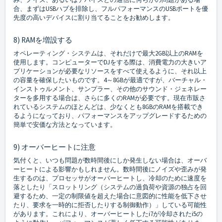
合、まずはUSBハブを排除し、フルパフォーマンスのUSBポートを優
先度の高いデバイスに割り当てることをお勧めします。
8) RAMを増設する
オペレーティング・システムは、それだけで最大2GB以上のRAMを
使用します。コンピューターでDJをする際は、消費電力の大きいア
プリケーションが必要なリソースをすべて使えるように、それ以上
の容量を確保したいものです。4～8GBが最適ですが、バーチャル・
インストゥルメント、サンプラー、その他のサウンド・ジェネレー
ターを多用する場合は、さらに多くのRAMが必要です。現在市販さ
れているシステムのほとんどは、少なくとも8GBのRAMを搭載でき
るようになっており、パフォーマンスをアップグレードするための
簡単で安価な方法となっています。
9) オーバーヒートに注意
気付くと、いつも問題が数時間後にしか発生しない場合は、オーバ
ーヒートによる影響かもしれません。数時間後にノイズや歪みが発
生するのは、プロセッサがオーバーヒートし、冷却のために速度を
落としたり「スロットリング（システムの過負荷や資源の独占を回
避するため、一定の制限値を超えた場合に意図的に性能を低下させ
たり、要求を一時的に拒否したりする制御動作）」している可能性
があります。これにより、オーバーヒートしたi7が冷却されたi5の