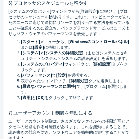
6) プロセッサのスケジュールを増やす
[システムのプロパティ]ウィンドウから[詳細設定]に進むと、[プロ
セッサのスケジュール]があります。これは、コンピューターがあな
たのニーズに応じて適切にリソースを割り当てる方法を知っている
ことを確認するのに役立ち、バックグラウンドサービスのニーズよ
りもソフトウェアのパフォーマンスを優先します：
[スタート]
メニューから、
[Windowsのコントロールパネル]
または
[設定]
に移動します。
[システム]
>
[システムの詳細設定]
（またはシステムとセキ
ュリティ > システム > システムの詳細設定）を選択します。
[システムのプロパティ]
ウィンドウで、
[詳細設定]
タブをク
リックします。
[パフォーマンス]
で
[設定]
を選択する。
表示されたウィンドウで、
[詳細設定]
タブを選択します。
[最適なパフォーマンスに調整]
で、[プログラム]を選択しま
す。
[適用]
と
[OK]
をクリックして終了します。
7) ユーザーアカウント制御を無効にする
ユーザーアカウント制御は、さまざまなファイルへの権限許可とア
クセスの迷路を作る可能性があります。これを無効にすることで、
読み書きの競合を防ぎ、ソフトウェアを効率的に実行することがで
きます：