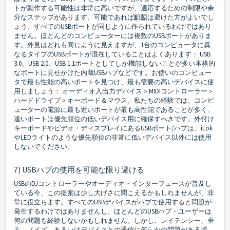
トが動作する可能性は非常に高いですが、適応するための制限や余
分なステップがあります。可能であれば齟齬は避けた方がよいでし
ょう。すべてのUSBポートが同じように作られているわけではあり
ません。ほとんどのコンピューターには複数のUSBポートがありま
す。外見はどれも同じように見えますが、1台のコンピュータに異
なるタイプのUSBポートが混在していることはよくあります： USB
3.0、USB 2.0、USB 1.1ポートとしてしか機能しないことが多い本格的
なポートに見せかけた内蔵USBハブなどです。お使いのコンピュー
タで最も性能の高いポートを見つけ、最も需要の高いデバイスに使
用しましょう： オーディオ入出力デバイス＞MIDIコントローラー＞
ハードドライブ＞キーボード＆マウス。私たちの経験では、コンピ
ューターの電源に最も近いポートが最も高性能であることが多く、
遠いポートは優先順位の低いデバイス用に確保すべきです。外付け
キーボードやビデオ・ディスプレイにあるUSBポート/ハブは、iLok
やLEDライトのような優先順位の非常に低いデバイス以外には使用
しないでください。
7) USBハブの使用を可能な限り避ける
USBのDJコントローラーやオーディオ・インターフェースが普及し
ている今、この提案は少し大げさに聞こえるかもしれませんが、非
常に役立ちます。すべてのUSBデバイスがハブで使用すると問題が
発生するわけではありませんし、ほとんどのUSBハブ・ユーザーは
何の問題も経験しないかもしれません。しかし、レイテンシー、歪
み、ノイズ、あるいはデバイスとの通信に何らかの問題がある場