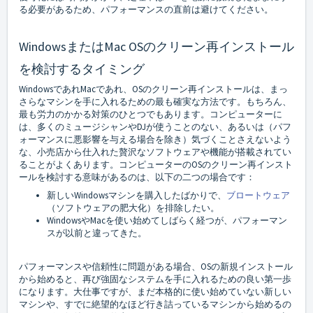
る必要があるため、パフォーマンスの直前は避けてください。
WindowsまたはMac OSのクリーン再インストール
を検討するタイミング
WindowsであれMacであれ、OSのクリーン再インストールは、まっ
さらなマシンを手に入れるための最も確実な方法です。もちろん、
最も労力のかかる対策のひとつでもあります。コンピューターに
は、多くのミュージシャンやDJが使うことのない、あるいは（パフ
ォーマンスに悪影響を与える場合を除き）気づくことさえないよう
な、小売店から仕入れた贅沢なソフトウェアや機能が搭載されてい
ることがよくあります。コンピューターのOSのクリーン再インスト
ールを検討する意味があるのは、以下の二つの場合です：
新しいWindowsマシンを購入したばかりで、
ブロートウェア
（ソフトウェアの肥大化）を排除したい。
WindowsやMacを使い始めてしばらく経つが、パフォーマン
スが以前と違ってきた。
パフォーマンスや信頼性に問題がある場合、OSの新規インストール
から始めると、再び強固なシステムを手に入れるための良い第一歩
になります。大仕事ですが、まだ本格的に使い始めていない新しい
マシンや、すでに絶望的なほど行き詰っているマシンから始めるの