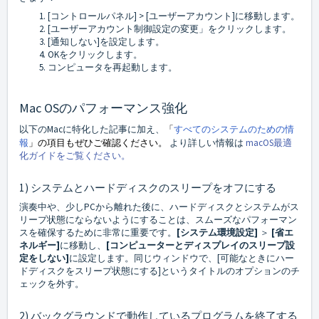
[コントロールパネル] > [ユーザーアカウント]に移動します。
[ユーザーアカウント制御設定の変更」をクリックします。
[通知しない]を設定します。
OKをクリックします。
コンピュータを再起動します。
Mac OSのパフォーマンス強化
以下のMacに特化した記事に加え、
「
すべてのシステムのための情
報
」の項目もぜひご確認ください。
より詳しい情報は
macOS最適
化ガイドをご覧ください。
1) システムとハードディスクのスリープをオフにする
演奏中や、少しPCから離れた後に、ハードディスクとシステムがス
リープ状態にならないようにすることは、スムーズなパフォーマン
スを確保するために非常に重要です。
[
システム環境設定]
＞
[
省エ
ネルギー]
に移動し、
[
コンピューターとディスプレイの
スリープ設
定をしない]
に設定します。同じウィンドウで、[可能なときにハー
ドディスクをスリープ状態にする]というタイトルのオプションのチ
ェックを外す。
2) バックグラウンドで動作しているプログラムを終了する