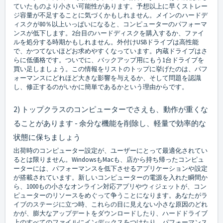
ていたものより小さい可能性があります。予想以上に早くストレー
ジ容量が不足することに気づくかもしれません。メインのハードデ
ィスクが80％以上いっぱいになると、コンピューターのパフォーマ
ンスが低下します。2台目のハードディスクを購入するか、ファイ
ルを処分する時期かもしれません。外付けUSBドライブは高性能
で、かつてないほどお求めやすくなっています。内蔵ドライブはさ
らに低価格です。ついでに、バックアップ用にもう1台ドライブを
買い足しましょう。この情報をリストのトップに挙げたのは、パフ
ォーマンスにどれほど大きな影響を与えるか、そして問題を認識
し、修正するのがいかに簡単であるかという理由からです。
2) トップクラスのコンピューターでさえも、動作が重くな
ることがあります - 余分な機能を削除し、軽量で効率的な
状態に保ちましょう
出荷時のコンピューター設定が、ユーザーにとって最適化されてい
るとは限りません。WindowsもMacも、店から持ち帰ったコンピュ
ーターには、パフォーマンスを低下させるアプリケーションや設定
が搭載されています。新しいコンピューターの電源を入れた瞬間か
ら、1000もの小さなオンライン対応アプリやウィジェットが、コン
ピューターのリソースをめぐって争うことになります。あなたがラ
イブのステージに立つ時、これらの目に見えない小さな原因のどれ
かが、膨大なアップデートをダウンロードしたり、ハードドライブ
上のすべてのファイルにインデックスをつけたり、パフォーマンス