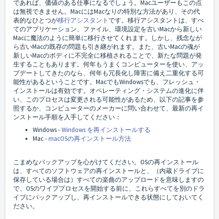
であれば、価値のある仕事になるでしょう。Macユーザーもこの点
は無視できません。MacにはMacなりの特別な方法があり、その代
表的なひとつが
移行アシスタント
です。移行アシスタントは、すべ
てのアプリケーション、ファイル、環境設定を古いMacから新しい
Macに魔法のように簡単に移行させてくれます。しかし、残念なが
ら古いMacの既存の問題も引き継がれます。また、古いMacの魂が
新しいMacのボディに不完全に移植されることで、新たな問題が発
生することもあります。何年もうまくコンピューターを使い、アッ
プデートしてきたのなら、何年も冗長化し障害に備え二重化する可
能性があるということです。MacでもWindowsでも、フレッシュ・
インストールは有効です。オペレーティング・システムの進化に伴
い、このプロセスは変更される可能性があるため、以下の記事を参
照するか、コンピューターのメーカーに問い合わせて、最新の再イ
ンストール手順を入手してください：
Windows -
Windows を再インストールする
Mac -
macOSの再インストール方法
こまめなバックアップを心がけてください。OSの再インストール
は、すべてのソフトウェアの再インストールと、（内蔵ドライブに
保存している場合は）すべての楽曲のアップロードを意味しますの
で、OSのワイププロセスを開始する前に、これらすべてを別のドラ
イブにバックアップし、再インストールできる状態にしておいてく
ださい。