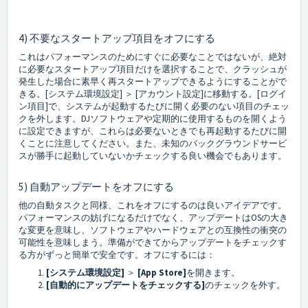
4) 不要なスタートアップ項目をオフにする
これはパフォーマンスのためにすぐに必要なことではないが、絶対
に必要なスタートアップ項目だけを選択することで、クラッシュが
発生した場合に素早く再スタートアップできるようにすることがで
きる。[システム環境設定] ＞ [アカウント設定]に移動する。[ログイ
ン項目]で、システムが起動するたびに開く必要のない項目のチェッ
クを外します。DJソフトウェアや定期的に使用するものを開くよう
に設定できますが、これらは必要ないときでも再起動するたびに開
くことに注意してください。また、未知のバックグラウンドサービ
スが勝手に起動していないかチェックする良い機会でもあります。
5) 自動アップデートをオフにする
他の自動タスクと同様、これをオフにするのは良いアイデアです。
パフォーマンスの妨げになるだけでなく、アップデートはOSの大き
な変更を意味し、ソフトウェアやハードウェアとの互換性の衝突の
可能性を意味しまう。準備ができてからアップデートをチェックす
る方がずっと簡単で安全です。オフにするには：
[システム環境設定]
＞
[
App Store]
を開きます。
[自動的にアップデートをチェックする]
のチェックを外す。