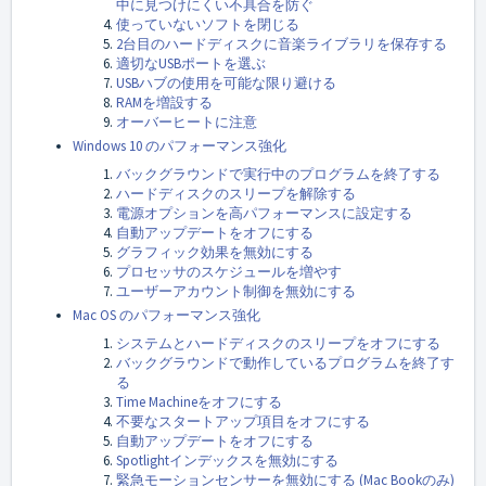
中に見つけにくい不具合を防ぐ
使っていないソフトを閉じる
2台目のハードディスクに音楽ライブラリを保存する
適切なUSBポートを選ぶ
USBハブの使用を可能な限り避ける
RAMを増設する
オーバーヒートに注意
Windows 10 のパフォーマンス強化
バックグラウンドで実行中のプログラムを終了する
ハードディスクのスリープを解除する
電源オプションを高パフォーマンスに設定する
自動アップデートをオフにする
グラフィック効果を無効にする
プロセッサのスケジュールを増やす
ユーザーアカウント制御を無効にする
Mac OS のパフォーマンス強化
システムとハードディスクのスリープをオフにする
バックグラウンドで動作しているプログラムを終了す
る
Time Machineをオフにする
不要なスタートアップ項目をオフにする
自動アップデートをオフにする
Spotlightインデックスを無効にする
緊急モーションセンサーを無効にする (Mac Bookのみ)