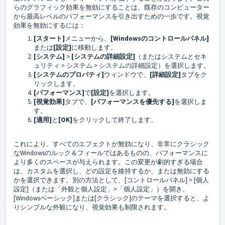
らのグラフィック効果を無効にすることは、既存のコンピューター
から最高レベルのパフォーマンスを引き出すための一歩です。視覚
効果を無効にするには：
[スタート]
メニューから、
[Windowsのコントロールパネル]
または
[設定]
に移動します。
[システム]
>
[システムの詳細設定]
（またはシステムとセキ
ュリティ > システム > システムの詳細設定）を選択します。
[システムのプロパティ]
ウィンドウで、
[詳細設定]
タブをク
リックします。
[パフォーマンス]
で
[設定]
を選択します。
[視覚効果]
タブで、
[パフォーマンスを優先する]
を選択しま
す。
[適用]
と
[OK]
をクリックして終了します。
これにより、すべてのエフェクトが無効になり、非常にクラシック
なWindowsのルック＆フィールではあるものの、パフォーマンスに
より多くのスペースが与えられます。この変更が劇的すぎる場合
は、カスタムを選択し、どの設定を維持するか、または無効にする
かを選択できます。別の方法として、[コントロールパネル] > [個人
設定]（または「外観と個人設定」>「個人設定」）を開き、
[Windowsベーシック]または[クラシック]のテーマを選択すると、よ
りシンプルな外観になり、視覚効果も制限されます。