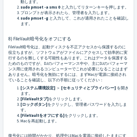
動します。
sudo pmset -a sms 0
と入力してリターンキーを押します。
プロンプトが表示されたら、管理者を入力します。
sudo pmset -g
と入力して、これが適用されたことを確認し
ます。
8) FileVault暗号化をオフにする
FileVault暗号化は、起動ディスクを不正アクセスから保護するのに
役立ちますが、ソフトウェアがファイルにアクセスして効率的に実
行するのを難しくする可能性もあります。これはデータを保護する
ためのものですが、DJのパフォーマンス中や、主にDJのパフォーマ
ンス用に使用されるコンピューターでこれが必要になることはまず
ありません。暗号化を無効にするには、まずMacが電源に接続され
ていることを確認し、以下の手順に従ってください：
[システム環境設定]
＞
[セキュリティとプライバシー]
を開き
ます。
[FileVaultタブ]
をクリックします。
[ロックボタン]
をクリックし、管理者パスワードを入力しま
す。
[FileVaultをオフにする]
をクリックします。
Macを再起動します。
復号化には時間がかかり、処理中はMacを電源に接続したままにす