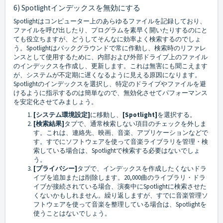
6) Spotlightインデックスを無効にする
Spotlightはコンピューター上のあらゆるファイルを記録しており、
ファイルを呼び出したり、プログラムを素早く開いたりするのにと
ても役立ちますが、どうしてそんなに効率よく検索するのでしょ
う。Spotlightはバックグラウンドで常に作動し、検索時のリファレ
ンスとして使用するために、内部および外部ドライブ上のファイル
のインデックスを作成し、更新します。これは無害にも聞こえます
が、システムが不定期に遅くなるように見える原因になります。
Spotlightのインデックスを選択し、特定のドライブやファイルを避
けるように指示するのは簡単なので、無効化させてパフォーマンス
を安定化させてみましょう。
[システム環境設定]
に移動し、
[
Spotlight]
を選択する。
[検索結果]
タブで、通常検索しない項目のチェックを外しま
す。これは、連絡先、映画、音楽、アプリケーションなどで
す。すでにソフトウェアを使って音楽ライブラリを管理・検
索している場合は、Spotlightで検索する必要はないでしょ
う。
[プライバシー]
タブで、インデックスを作成したくないドラ
イブを追加または削除します。20,000曲のライブラリ・ドラ
イブが接続されている場合、演奏中にSpotlightに検索させた
くないかもしれません。繰り返しますが、すでに音楽管理ソ
フトウェアを使って音楽を整理している場合は、Spotlightを
使うことはないでしょう。